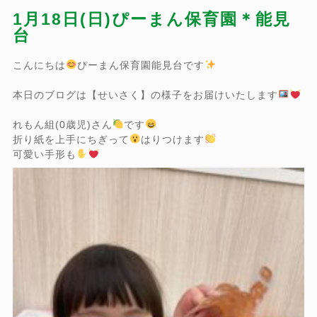
1月18日(日)ぴーまん保育園＊能見
台
こんにちは
ぴーまん保育園能見台です
本日のブログは【せいさく】の様子をお届けいたします
れもん組(0歳児)さん
です
折り紙を上手にちぎって
はりつけます
可愛い手形も