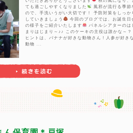
いただきありがとうございます
秋の風になり、
ても過ごしやすくなりました
風邪が流行る季節
ので、手洗いうがい大切です！ 予防対策をしっか
していきましょう
今回のブログでは、お誕生日
の様子をご紹介いたします
パネルシアターのは
まりはじまり～♪♪ このケーキの主役は誰かな～？
ヒントは、バナナが好きな動物さん！人参が好き
動物 ...
ーまん保育園＊戸塚