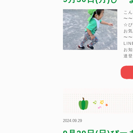
こん
〜〜
☆ぴ
お気
〜〜
LI
お知
達登
2024.09.29