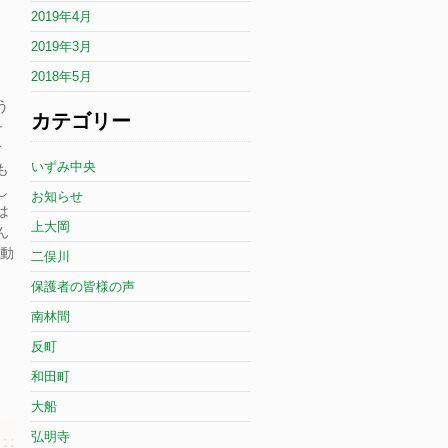
2019年4月
2019年3月
2018年5月
う
カテゴリー
子
お
いずみ中央
も
し
お知らせ
は
上大岡
ん
活動
二俣川
保護者の皆様の声
南林間
反町
和田町
大船
弘明寺