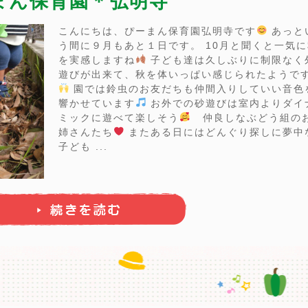
ーまん保育園＊弘明寺
こんにちは、ぴーまん保育園弘明寺です
あっと
う間に９月もあと１日です。 10月と聞くと一気に
を実感しますね
子ども達は久しぶりに制限なく
遊びが出来て、秋を体いっぱい感じられたようで
園では鈴虫のお友だちも仲間入りしていい音色
響かせています
お外での砂遊びは室内よりダイ
ミックに遊べて楽しそう
仲良しなぶどう組の
姉さんたち
またある日にはどんぐり探しに夢中
子ども ...