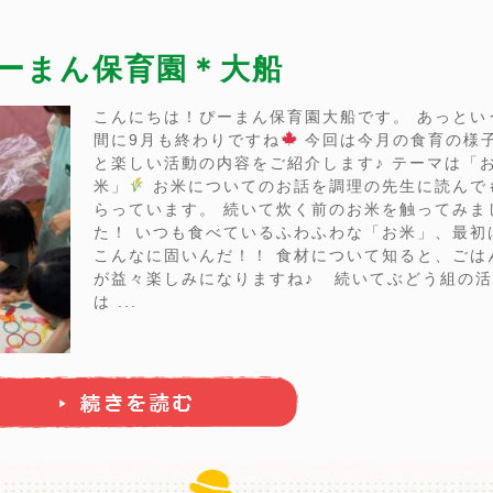
ぴーまん保育園＊大船
こんにちは！ぴーまん保育園大船です。 あっとい
間に9月も終わりですね
今回は今月の食育の様
と楽しい活動の内容をご紹介します♪ テーマは「
米」
お米についてのお話を調理の先生に読んで
らっています。 続いて炊く前のお米を触ってみま
た！ いつも食べているふわふわな「お米」、最初
こんなに固いんだ！！ 食材について知ると、ごは
が益々楽しみになりますね♪ 続いてぶどう組の
は ...