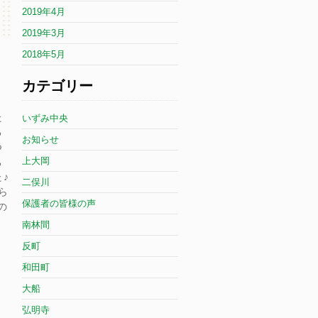
2019年4月
2019年3月
2018年5月
カテゴリー
た
いずみ中央
る
お知らせ
つ
上大岡
ち
♪
二俣川
ら
保護者の皆様の声
の
南林間
反町
和田町
大船
弘明寺