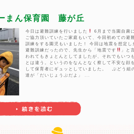
ぴーまん保育園 藤が丘
今日は避難訓練を行いました
6月まで当園自粛
ご協力頂いていたご家庭もいて、今回初めての避
訓練をする園児もいました！ 今回は地震を想定し
避難訓練だったので、先生から「地震です
」と
われてもきょとんとしてましたが、それでもいつ
とは違う。というのをなんとなく察して不安な顔
して保育者にギュッとしていました。 ぶどう組
達が「だいじょうぶだよ」 ...