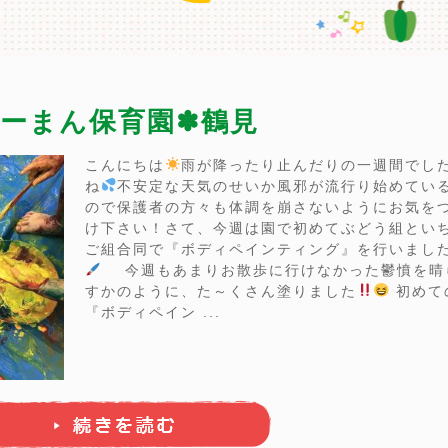
）ぴーまん保育園✽鶴見
こんにちは
雨が降ったり止んだりの一週間でし
ね
不安定な天気のせいか風邪が流行り始めてい
ので保護者の方々も体調を崩さないようにお気を
け下さい！さて、今週は園で初めてぶどう組とい
ご組合同で『ボディペインティング』を行いました
今週もあまりお散歩に行けなかった鬱憤を晴
すかのように、た～くさん塗りました
初めて
『ボディペイン ...