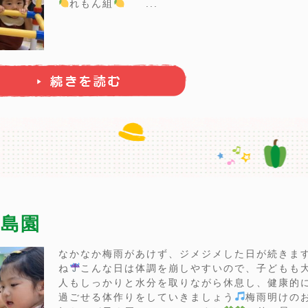
れもん組
...
綱島園
なかなか梅雨があけず、ジメジメした日が続きま
ね
こんな日は体調を崩しやすいので、子どもも
人もしっかりと水分を取りながら休息し、健康的
過ごせる体作りをしていきましょう
梅雨明けの