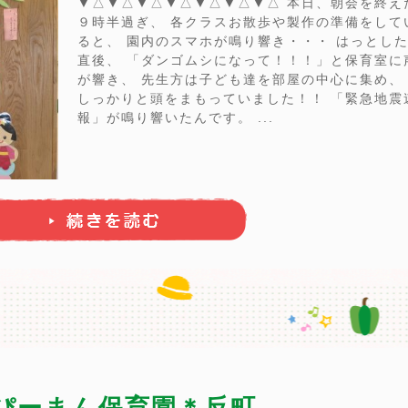
▼△▼△▼△▼△▼△▼△▼△ 本日、朝会を終え
９時半過ぎ、 各クラスお散歩や製作の準備をして
ると、 園内のスマホが鳴り響き・・・ はっとし
直後、 「ダンゴムシになって！！！」と保育室に
が響き、 先生方は子ども達を部屋の中心に集め、
しっかりと頭をまもっていました！！ 「緊急地震
報」が鳴り響いたんです。 ...
 ぴーまん保育園＊反町