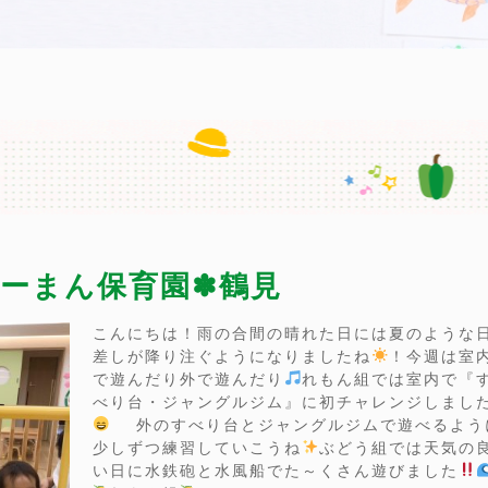
）ぴーまん保育園✽鶴見
こんにちは！雨の合間の晴れた日には夏のような
差しが降り注ぐようになりましたね
！今週は室
で遊んだり外で遊んだり
れもん組では室内で『
べり台・ジャングルジム』に初チャレンジしました
外のすべり台とジャングルジムで遊べるよう
少しずつ練習していこうね
ぶどう組では天気の
い日に水鉄砲と水風船でた～くさん遊びました