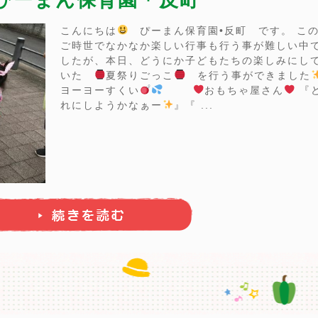
こんにちは
ぴーまん保育園•反町 です。 こ
ご時世でなかなか楽しい行事も行う事が難しい中
したが、本日、どうにか子どもたちの楽しみにし
いた
夏祭りごっこ
を行う事ができました
ヨーヨーすくい
おもちゃ屋さん
『
れにしようかなぁー
』『 ...