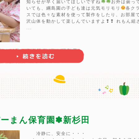
知らせが早く届いてほしいですね
お外は曇っ
いても、綱島園の子ども達は元気モリモリ
各ク
スでは色々な素材を使って製作をしたり、お部屋
沢山体を動かして楽しんでいますよ❢❢ れもん組
...
ぴーまん保育園✽新杉田
冷静に、安全に・・・