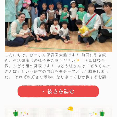
こんにちは。ぴーまん保育園大船です！ 前回に引き続
き、生活発表会の様子をご覧ください
今回は後半
戦。ぶどう組の発表です！ ぶどう組さんは「ぞうくんの
さんぽ」という絵本の内容をモチーフとした劇をしまし
た。 それぞれ好きな動物になりきってお散歩するお話で
す
まず登場したのは小さなかめさん
ちょっ
と緊張している様子です。 続いて登場したのはかわいい
いぬさん
元気よく「こんにち ...