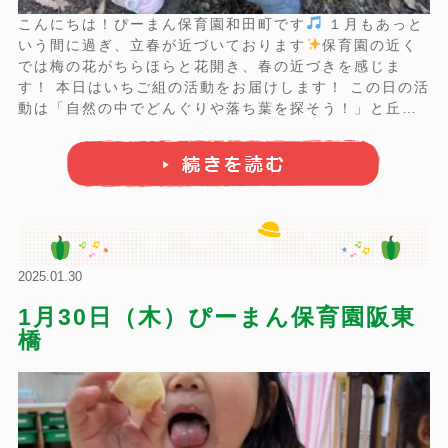
こんにちは！ぴーまん保育園和田町です
１月もあっと
いう間に過ぎ、立春が近づいております
保育園の近く
では梅の花がちらほらと花開き、春の近づきを感じま
す！ 本日はいちご組の活動をお届けします！ この日の活
動は「自然の中でどんぐりや落ち葉を探そう！」と丘の
上にある公園まで片道１５分頑張って上り坂や階段を歩
き、子どもたちがワクワクする公園へ到着
木の幹を覗
き込み、「おーい！りすさ～ん」と公園に住む動 ...
2025.01.30
1月30日（木）ぴーまん保育園阪東
橋