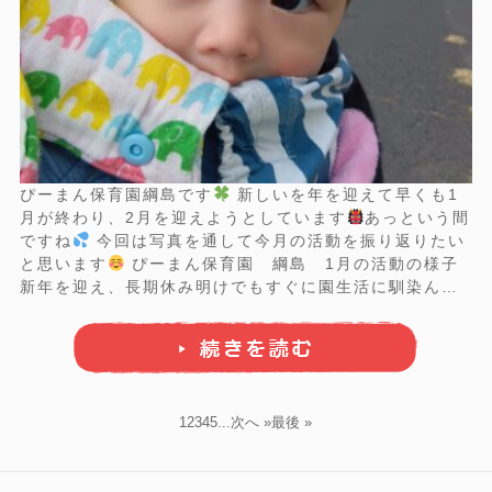
ぴーまん保育園綱島です
新しいを年を迎えて早くも1
月が終わり、2月を迎えようとしています
あっという間
ですね
今回は写真を通して今月の活動を振り返りたい
と思います
ぴーまん保育園 綱島 1月の活動の様子
新年を迎え、長期休み明けでもすぐに園生活に馴染んで
いた子どもたち
それぞれが好きな遊びに夢中になって
いた夕方の自由遊びの時間
晴れの日が多く、お外でも
たくさん遊びました
...
1
2
3
4
5
...
次へ »
最後 »