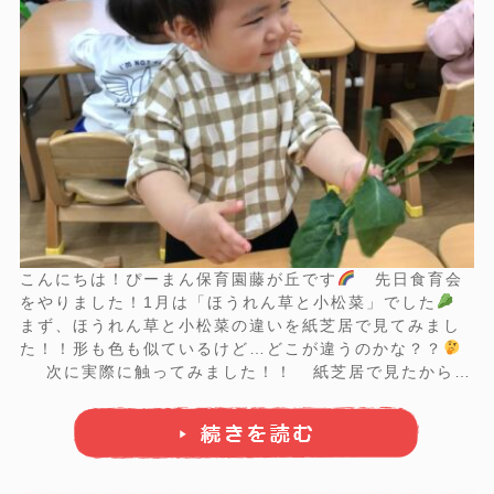
こんにちは！ぴーまん保育園藤が丘です
先日食育会
をやりました！1月は「ほうれん草と小松菜」でした
まず、ほうれん草と小松菜の違いを紙芝居で見てみまし
た！！形も色も似ているけど…どこが違うのかな？？
次に実際に触ってみました！！ 紙芝居で見たから違
いがわかるかな？？匂いも嗅いでみる子もいました
触った後は、実食！！ほうれん草を食べてみました ...