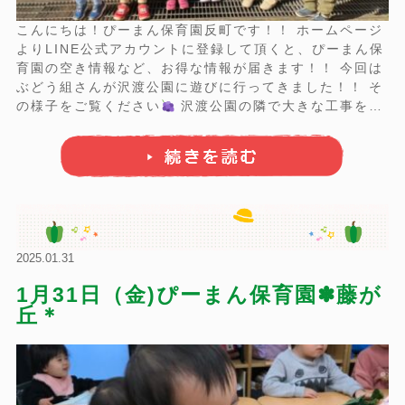
こんにちは！ぴーまん保育園反町です！！ ホームページ
よりLINE公式アカウントに登録して頂くと、ぴーまん保
育園の空き情報など、お得な情報が届きます！！ 今回は
ぶどう組さんが沢渡公園に遊びに行ってきました！！ そ
の様子をご覧ください
沢渡公園の隣で大きな工事をし
ていました！！ 工事現場大好きなぶどう組さんは大喜
び！！
自ら工事も始めました（笑） 今日はい ...
2025.01.31
1月31日（金)ぴーまん保育園✽藤が
丘＊