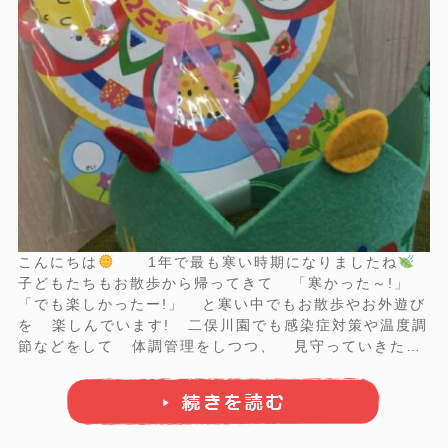
こんにちは
1年で最も寒い時期になりましたね
子どもたちもお散歩から帰ってきて 「寒かった～!」
「でも楽しかったー!」 と寒い中でもお散歩やお外遊び
を 楽しんでいます! 二俣川園でも感染症対策や温度調
節などをして 体調管理をしつつ、 見守っていきたい
と思います
今週のブログは先日のお誕生日会の
様子をお届けします! 本日の主役はれも ...