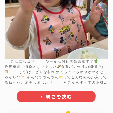
こんにちは
ぴーまん保育園阪東橋です
阪東橋園、恒例となりました
食育パン作りの開催です
まずは、どんな材料が入っているか確かめるとこ
ろから
みんなでつんつん
してこんなものが入って
るね～っと確認しました
そこからすべての食材を
まとめてみんなでコネコネ◎ ちぎっているお友だちもい
いました
いろいろなこね方 ...