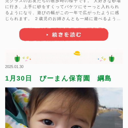
児クラスのお友だちの散歩時の様子です。 大好きな砂場
に行き、上手に砂をすくってバケツにそーっと入れられ
るようになり、遊びの幅がこの一年で広がったように感
じられます。 ２歳児のお姉さんとも一緒に遊べるように
なり、ベンチを乗り物に見立ててみんなでごっこ遊びを
楽しめるようにもなりました。 お部屋では布を頭にのせ
て「雨だー！」「カッパだー！」と ...
2025.01.30
1月30日 ぴーまん保育園 綱島