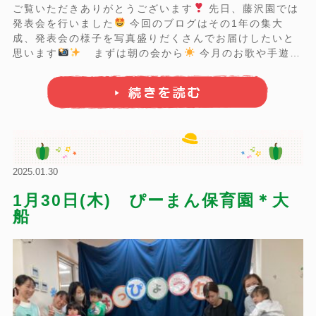
ご覧いただきありがとうございます
先日、藤沢園では
発表会を行いました
今回のブログはその1年の集大
成、発表会の様子を写真盛りだくさんでお届けしたいと
思います
まずは朝の会から
今月のお歌や手遊び
うた、そして『あなたのお名前はっ
』のお歌に合わせ
て 1人ずつ自分のお名前を子どもたちに言ってもらいま
した
！ みんないつも通り、元 ...
2025.01.30
1月30日(木) ぴーまん保育園＊大
船