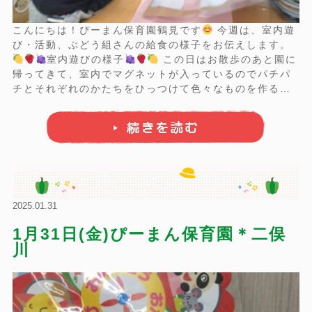
こんにちは！ぴーまん保育園鶴見です
今週は、室内遊
び・活動、ぶどう組さんの給食の様子をお伝えします。
室内遊びの様子
この日はお散歩のあと園に
帰ってきて、室内でマグネットが入っているのでパチパ
チとそれぞれのかたちをひっつけて色々なものを作るこ
とができるマグビルドというおもちゃで遊びました。
こちらはペットボトルのキャップで作ってあるぽっ
とん遊びです。 プラスチ ...
2025.01.31
1月31日(金)ぴーまん保育園＊二俣
川