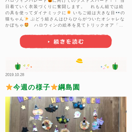
ハロウィンパレード
に向けてのラストスパート！！ 当
日着ていく衣装づくりに奮闘します。 れもん組では絵
の具を使ってダイナミックに
いちご組は大きな目
の
猫ちゃん
ぶどう組さんはひらひらがついたオシャレな
かぼちゃ
ハロウィンの絵本を見てトリックオア「ト
リート！」の練習もしました
ハロウィン当日 ...
2019.10.28
今週の様子
綱島園