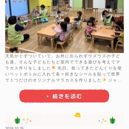
天気がぐずついていて、お外に出られずウズウズの子ど
も達。そんな子どもたちと室内でできる遊びを考えてマ
ラカス作りをしました
先日、拾ってきたどんぐりを使
いペットボトルに入れて各々好きなシールを貼って世界
で１つだけのオリジナルマラカスを作りました
ジャラ
ジャラと音がすると嬉しそうに体まで動いている子ども
も。。笑 この後、音楽に合わせてダンスもしました
...
2019.10.25