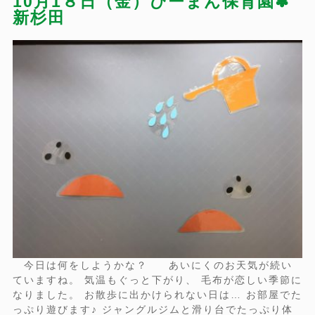
10月1８日（金）ぴーまん保育園✽
新杉田
今日は何をしようかな？ あいにくのお天気が続い
ていますね。 気温もぐっと下がり、 毛布が恋しい季節に
なりました。 お散歩に出かけられない日は… お部屋でた
っぷり遊びます♪ ジャングルジムと滑り台でたっぷり体