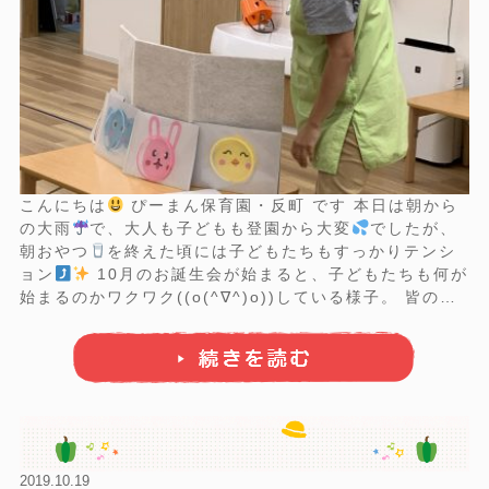
こんにちは
ぴーまん保育園・反町 です 本日は朝から
の大雨
で、大人も子どもも登園から大変
でしたが、
朝おやつ
を終えた頃には子どもたちもすっかりテンシ
ョン
10月のお誕生会が始まると、子どもたちも何が
始まるのかワクワク((o(^∇^)o))している様子。 皆の注
目を浴びて恥ずかしそうにしながらも、誕生カードとプ
レゼントに満足そうなお友達
先生から ...
2019.10.19