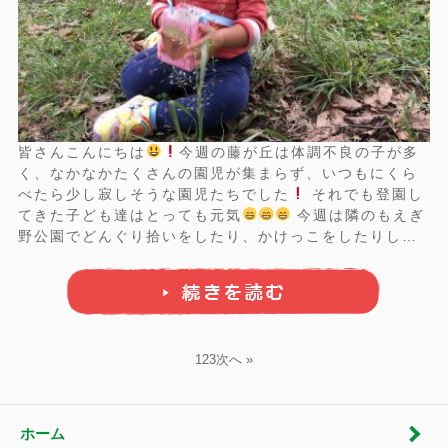
皆さんこんにちは
今週の藤が丘は体調不良の子が多
く、なかなかたくさんの園児が集まらず、いつもにくら
べたら少し寂しそうな園児たちでした
それでも登園し
てきた子ども達はとっても元気
今週は隣のもえぎ
野公園でどんぐり拾いをしたり、かけっこをしたりしま
した
どんぐりは製作で作ったそれぞれのマイどんぐり
バッグに入れて集めました
子ども達はとっても嬉しそ
うに ...
1
2
3
次へ »
ホーム