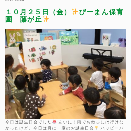
１０月２５日（金）
ぴーまん保育
園 藤が丘
今日は誕生日会でした
あいにく雨でお散歩には行けな
かったけど、今日は月に一度のお誕生日会
ハッピーバ