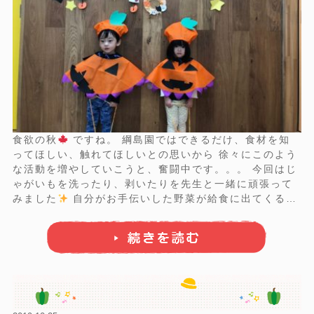
食欲の秋
ですね。 綱島園ではできるだけ、食材を知
ってほしい、触れてほしいとの思いから 徐々にこのよう
な活動を増やしていこうと、奮闘中です。。。 今回はじ
ゃがいもを洗ったり、剥いたりを先生と一緒に頑張って
みました
自分がお手伝いした野菜が給食に出てくる
と、いつもは進みが良くない野菜でも？！ 不思議と美味
しく
食べられちゃいますよね
...