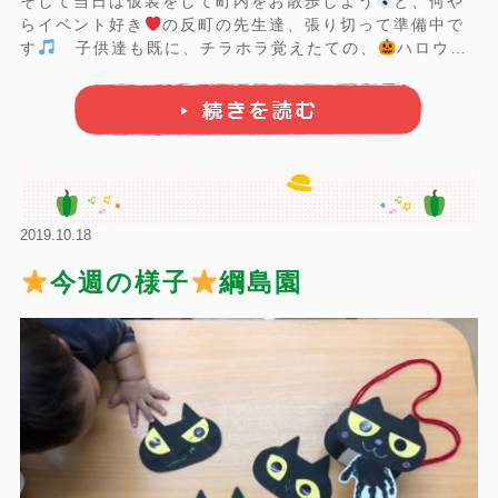
そして当日は仮装をして町内をお散歩しよう
と、何や
らイベント好き
の反町の先生達、張り切って準備中で
す
子供達も既に、チラホラ覚えたての、
ハロウィ
ン
の歌とダンス
で魔女のポーズ
や、お化けのポー
ズ
、コウモリ
ポーズになりきって踊ってます ...
2019.10.18
今週の様子
綱島園