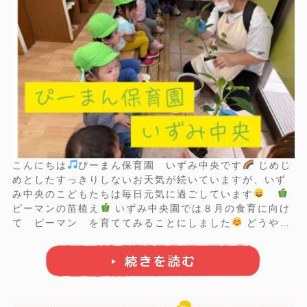
こんにちは
ぴーまん保育園 いずみ中央です
じめじ
めとしたすっきりしないお天気が続いていますが、いず
み中央のこどもたちは毎日元気に過ごしています
ピーマンの苗植え
いずみ中央園では８月の食育に向け
て ピーマン を育ててみることにしました
どうやっ
てピーマンに育っていくのか観察しながらみんなでお世
話をしていきます
『苗を植える前に近くでよく見
てみよう
』
『ち ...