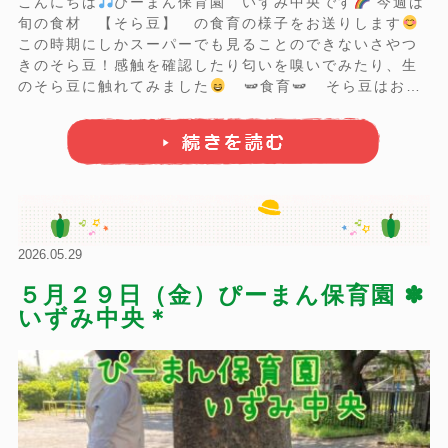
こんにちは
ぴーまん保育園 いずみ中央です
今週は
旬の食材 【そら豆】 の食育の様子をお送りします
この時期にしかスーパーでも見ることのできないさやつ
きのそら豆！感触を確認したり匂いを嗅いでみたり、生
のそら豆に触れてみました
🫛食育🫛 そら豆はお空
に向かってぐんぐん伸びてピンと立っていたサヤが、少
しずつ下に垂れ食べごろになるんだよ！ そら豆の名前の
由来は『お空に向かって実ることか ...
2026.05.29
５月２９日（金）ぴーまん保育園 ✽
いずみ中央＊