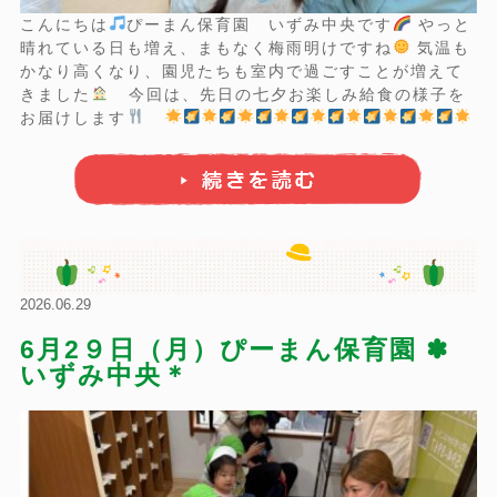
こんにちは
ぴーまん保育園 いずみ中央です
やっと
晴れている日も増え、まもなく梅雨明けですね
気温も
かなり高くなり、園児たちも室内で過ごすことが増えて
きました
今回は、先日の七夕お楽しみ給食の様子を
お届けします
行事食 七夕給食
ゆかりご
はん のり塩鶏から揚げ 短冊サラダ 七夕そうめん汁 みか
ん缶
...
2026.06.29
6月2９日（月）ぴーまん保育園 ✽
いずみ中央＊