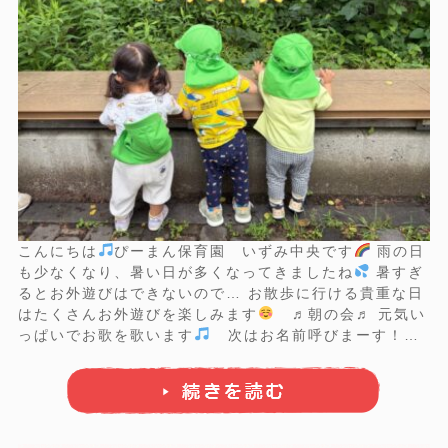
こんにちは
ぴーまん保育園 いずみ中央です
雨の日
も少なくなり、暑い日が多くなってきましたね
暑すぎ
るとお外遊びはできないので… お散歩に行ける貴重な日
はたくさんお外遊びを楽しみます
♬朝の会♬ 元気い
っぱいでお歌を歌います
次はお名前呼びまーす！
「は～い」 のお返事できるかな？？
『 〇〇ちゃー
ん 』
『 はーい 』 上手に手をあげてお返事でき
たね
...