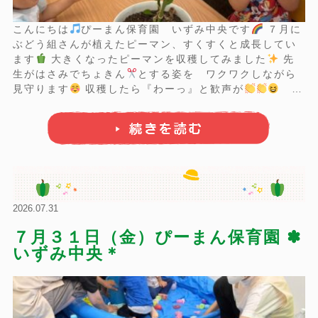
こんにちは
ぴーまん保育園 いずみ中央です
７月に
ぶどう組さんが植えたピーマン、すくすくと成長してい
ます
大きくなったピーマンを収穫してみました
先
生がはさみでちょきん
とする姿を ワクワクしながら
見守ります
収穫したら『わーっ』と歓声が
と
てもりっぱなピーマンだね
あかちゃんピーマンはまだ
成長途中、引きつづき水やりしていきます
食 育
今月は季 ...
2026.07.31
７月３１日（金）ぴーまん保育園 ✽
いずみ中央＊