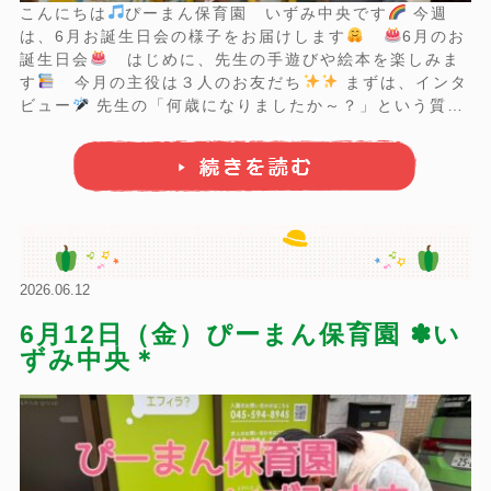
こんにちは
ぴーまん保育園 いずみ中央です
今週
は、6月お誕生日会の様子をお届けします
6月のお
誕生日会
はじめに、先生の手遊びや絵本を楽しみま
す
今月の主役は３人のお友だち
まずは、インタ
ビュー
先生の「何歳になりましたか～？」という質問
におてては「5」になってますが、「2歳！」と答えられ
ました～
その他、好きな食べ物や動物のインタビュー
をしました
...
2026.06.12
6月12日（金）ぴーまん保育園 ✽い
ずみ中央＊