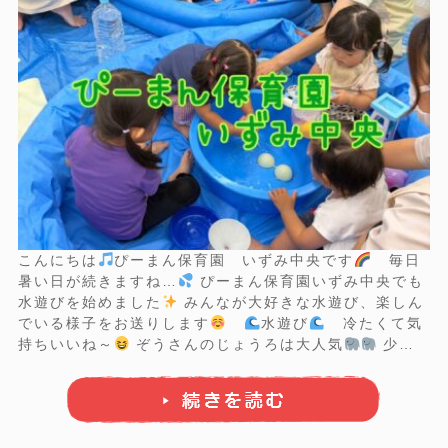
こんにちは
ぴーまん保育園 いずみ中央です
毎日
暑い日が続きますね…
ぴーまん保育園いずみ中央でも
水遊びを始めました
みんなが大好きな水遊び、楽しん
でいる様子をお送りします
水遊び
冷たくて気
持ちいいね～
ぞうさんのじょうろは大人気
少し
ずつ出てくるお水が大好きです
おもちゃにそーっと水
を注いで… 二人で仲良く協力してるね
水車は回った
かな…？ ...