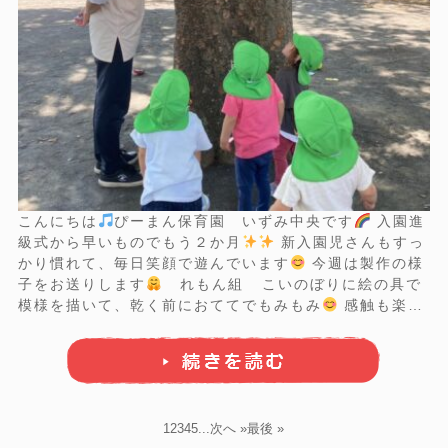
こんにちは
ぴーまん保育園 いずみ中央です
入園進
級式から早いものでもう２か月
新入園児さんもすっ
かり慣れて、毎日笑顔で遊んでいます
今週は製作の様
子をお送りします
れもん組 こいのぼりに絵の具で
模様を描いて、乾く前におててでもみもみ
感触も楽し
い
じわ～っと色がにじんでとっても綺麗
こん
なに可愛く出来上がりました
いちご組 絵の具を
使って描 ...
1
2
3
4
5
...
次へ »
最後 »