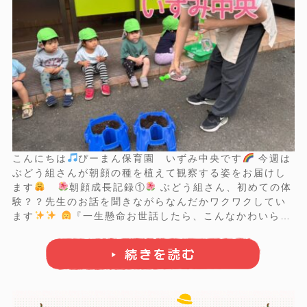
こんにちは
ぴーまん保育園 いずみ中央です
今週は
ぶどう組さんが朝顔の種を植えて観察する姿をお届けし
ます
朝顔成長記録①
ぶどう組さん、初めての体
験？？先生のお話を聞きながらなんだかワクワクしてい
ます
『一生懸命お世話したら、こんなかわいらし
いお花が咲きますよ
』 どんな色のお花が咲くのか楽し
み
お外に出てみんなで種を植えます
土に穴をあけ
て種はそーっと入れて… ...