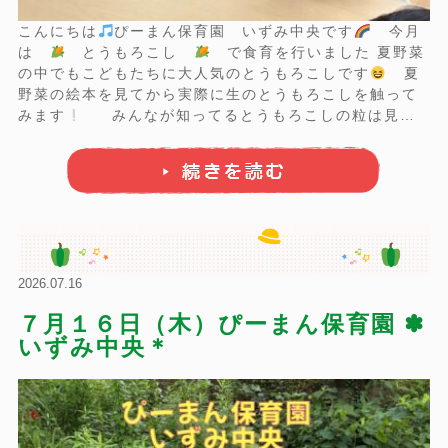
こんにちは
ぴーまん保育園 いずみ中央です
今月
は
とうもろこし
で食育を行いました 夏野菜
の中でもこどもたちに大人気のとうもろこしです
夏
野菜の絵本を見てから実際に生のとうもろこしを触って
みます
みんなが知ってるとうもろこしの粒は見え
ないけど… 豪快に皮をむいてみます
まだまだ皮が続
くね…
ちょっと実がでてきたよ
『 皮 』 も
『 ひげ 』 ...
2026.07.16
７月１６日（木）ぴーまん保育園 ✽
いずみ中央＊