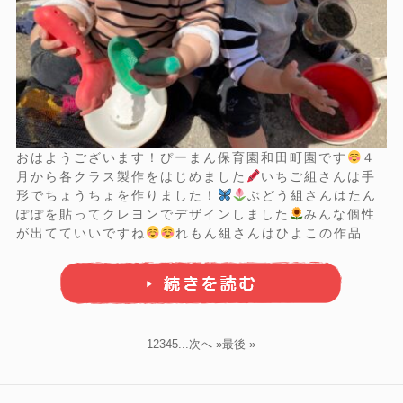
おはようございます！ぴーまん保育園和田町園です
４
月から各クラス製作をはじめました
いちご組さんは手
形でちょうちょを作りました！
ぶどう組さんはたん
ぽぽを貼ってクレヨンでデザインしました
みんな個性
が出てていいですね
れもん組さんはひよこの作品で
す
先週の記事に上げいているので是非見てみて下さい
～～！来月５月の製作もお届けします
最近は和田公園
や峰岡三丁目公園、星川公園がお散歩コースで ...
1
2
3
4
5
...
次へ »
最後 »