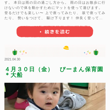
す。 本日は雨の日の過ごし方から。 雨の日はお散歩に行
けないので体を動かすためにマットを使って遊びます。
登るだけでも楽しい〜 上で座ってみたり、 坂で座ってみ
たり、 勢いをつけて、 駆け下ります！ 仲良く登って、
下をのぞいてみます。 「休憩中ですが何か？」と、くつ
ろいでみたりします。 れもんクラスも挑戦中！ トンネル
を進ん ...
2021.04.30
４月３０日（金） ぴーまん保育園
＊大船