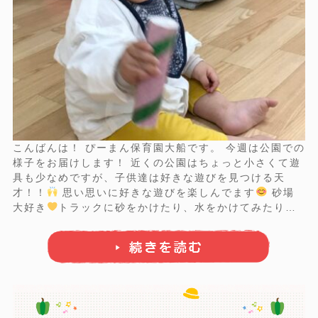
こんばんは！ ぴーまん保育園大船です。 今週は公園での
様子をお届けします！ 近くの公園はちょっと小さくて遊
具も少なめですが、子供達は好きな遊びを見つける天
才！！
思い思いに好きな遊びを楽しんでます
砂場
大好き
トラックに砂をかけたり、水をかけてみたり。
カメハメハ！？（笑） ちょっと休憩。。 ぐるぐる散策を
楽しんだり。 そして先生の腕の中でZZZ。。。 上手に
歩けるようになっ ...