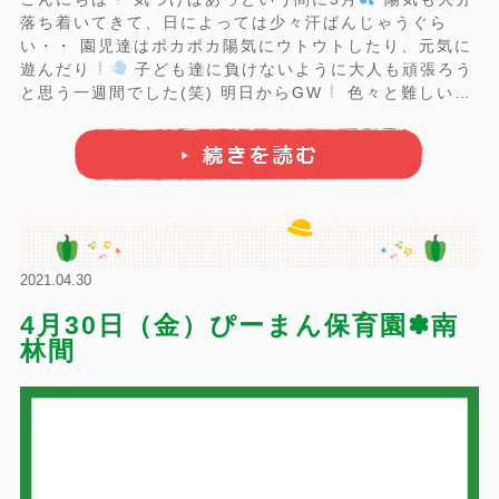
落ち着いてきて、日によっては少々汗ばんじゃうぐら
い・・ 園児達はポカポカ陽気にウトウトしたり、元気に
遊んだり
子ども達に負けないように大人も頑張ろう
と思う一週間でした(笑) 明日からGW
色々と難しいタ
イミングですが、良いお休みを過ごさせれるように
今週の園児達
緑が増え、自然の草花にも興味を持
ち始めたいちご組
...
2021.04.30
4月30日（金）ぴーまん保育園✽南
林間