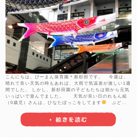
こんにちは。ぴーまん保育園＊新杉田です。 今週は、
晴れて良い天気の時もあれば、大雨で気温差が激しい1週
間でした。 しかし、新杉田園の子どもたちは朝から元気
いっぱいで遊んでました。 天気が良い日のれもん組
（0歳児）さんは、ひなたぼっこをしてます
ぶどう
組（2歳児）さんたちは・・・ 鉄棒でぶら下がり
綿
毛も飛ばしてます
違う日には、皆でこいのぼり巡
りをしました ...