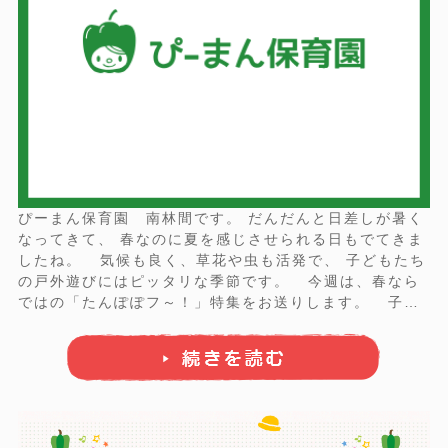
ぴーまん保育園 南林間です。 だんだんと日差しが暑く
なってきて、 春なのに夏を感じさせられる日もでてきま
したね。 気候も良く、草花や虫も活発で、 子どもたち
の戸外遊びにはピッタリな季節です。 今週は、春なら
ではの「たんぽぽフ～！」特集をお送りします。 子ど
もたちにとって、たんぽぽは不思議で楽しく大好きなも
の！ その嬉しそうな表情にご注目ください☆ ＜THE
フ～！＞ ふーーー ...