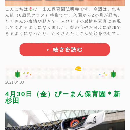
こんにちは
ぴーまん保育園弘明寺です。今週は、れも
ん組（0歳児クラス）特集です。入園から2か月が経ち、
たくさんの表情や動きで一人ひとりが感情を素直に表現
してくれるようになりました。朝の会やお散歩に参加で
きるようになったり、たくさんたくさん笑顔を見せてく
れるようになったり、食べられる食材が増えて、離乳食
の時間が楽しみになったり、力いっぱい叫んだり、笑っ
たり、踏ん張ったり、表情や動き、発する言葉が増 ...
2021.04.30
4月30日（金）ぴーまん保育園＊新
杉田