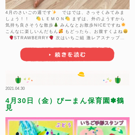
4月のさいごの週です
ではでは、さっそくみてみま
しょう！！
ＬＥＭＯＮ
まずは、外のようすから
気持ち良さそうな散歩
みんなとお散歩NICEですね
こんなに楽しいんだもん
もどったら、お腹すくよね
STRAWBERRY
次はいちご組 激レアスナップ写
真
室内も外も全力全開の様子 戻ればこちらもやはり
いつもどおりでしたｗｗｗ
GRAPE
...
2021.04.30
4月30日（金）ぴーまん保育園✽鶴
見