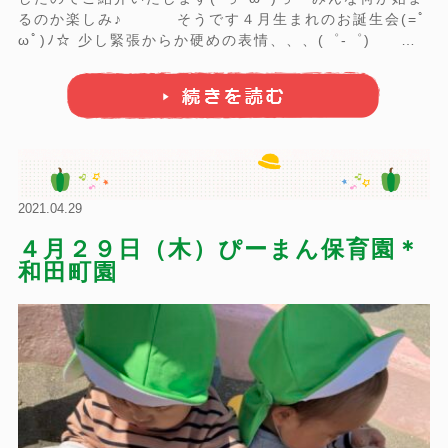
るのか楽しみ♪ そうです４月生まれのお誕生会(=ﾟ
ωﾟ)ﾉ☆ 少し緊張からか硬めの表情、、、(゜-゜) 誕
生カードのプレゼントと、、、 みんなからおうたのプ
レゼント♪♪ そして先生からのプレゼ ...
2021.04.29
４月２９日（木）ぴーまん保育園＊
和田町園