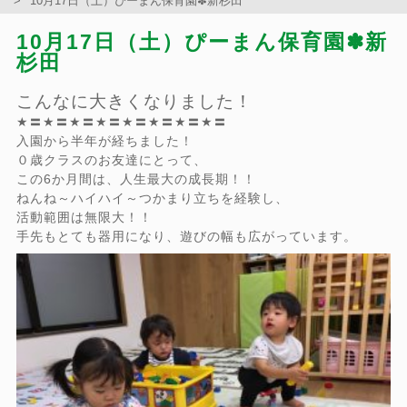
10月17日（土）ぴーまん保育園✽新杉田
10月17日（土）ぴーまん保育園✽新
杉田
こんなに大きくなりました！
★〓★〓★〓★〓★〓★〓★〓★〓
入園から半年が経ちました！
０歳クラスのお友達にとって、
この6か月間は、人生最大の成長期！！
ねんね～ハイハイ～つかまり立ちを経験し、
活動範囲は無限大！！
手先もとても器用になり、遊びの幅も広がっています。