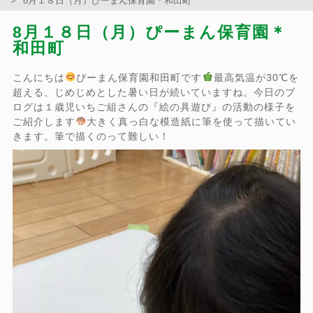
8月１８日（月）ぴーまん保育園＊和田町
8月１８日（月）ぴーまん保育園＊
和田町
こんにちは
ぴーまん保育園和田町です
最高気温が30℃を
超える、じめじめとした暑い日が続いていますね。今日のブ
ログは１歳児いちご組さんの『絵の具遊び』の活動の様子を
ご紹介します
大きく真っ白な模造紙に筆を使って描いてい
きます。筆で描くのって難しい！