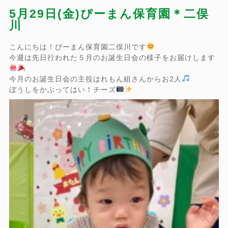
5月29日(金)ぴーまん保育園＊二俣
川
こんにちは！ぴーまん保育園二俣川です
今週は先日行われた５月のお誕生日会の様子をお届けします
今月のお誕生日会の主役はれもん組さんからお2人
ぼうしをかぶってはい！チーズ