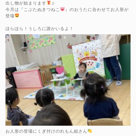
出し物が始まります
♫
今月は『こぶたぬきつねこ
』のおうたに合わせてお人形が
登場
ほらほら！うしろに誰かいるよ！
お人形の登場にくぎ付けのれもん組さん