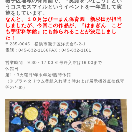
磯子区地域の保育園で、『笑顔をつなごう』とい
うコスモスマイルというイベントを一年通して実
施をしています。
なんと、１０月はぴーまん保育園 新杉田が担当
しましたが、今回この作品が、『はまぎん こど
も宇宙科学館』にも飾られることが決定しまし
た！
〒235-0045 横浜市磯子区洋光台5-2-1
電話：045-832-1166
FAX：045-832-1161
営業時間 9:30～17:00 ※最終入館は16:00まで
休館日
第1・3火曜日/年末年始/臨時休館
（※プラネタリウム番組入れ替え時および展示機器点検保守
等のため）