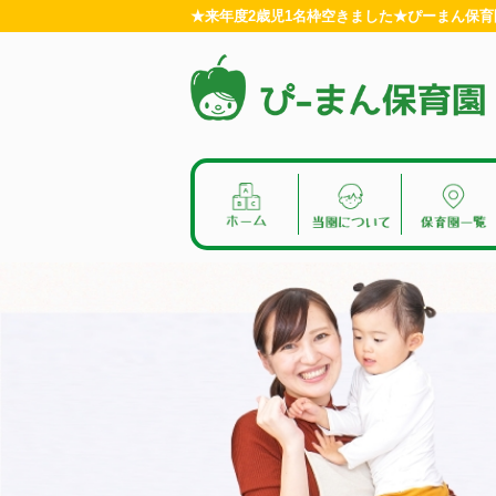
★来年度2歳児1名枠空きました★ぴーまん保育