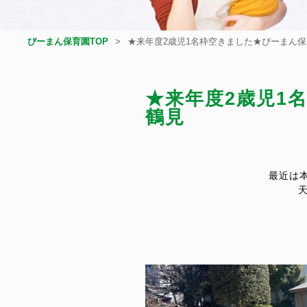
ぴーまん保育園TOP
★来年度2歳児1名枠空きました★ぴーまん
★来年度2歳児1
鶴見
最近は