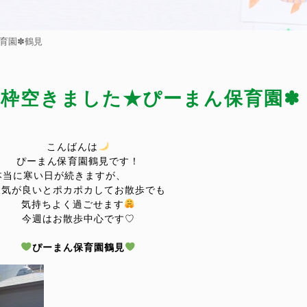
保育園✽鶴見
名枠空きました★ぴーまん保育園✽
こんばんは
ぴーまん保育園鶴見です！
本当に寒い日が続きますが、
天気が良いとポカポカして
お散歩でも
気持ちよく過ごせます
今週はお散歩中心です♡
ぴーまん保育園鶴見