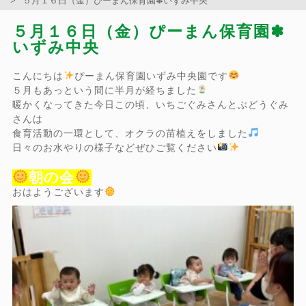
５月１６日（金）ぴーまん保育園✽いずみ中央
５月１６日（金）ぴーまん保育園✽
いずみ中央
こんにちは
ぴーまん保育園いずみ中央園です
５月もあっという間に半月が経ちました
暖かくなってきた今日この頃、いちごぐみさんとぶどうぐみ
さんは
食育活動の一環として、オクラの苗植えをしました
日々のお水やりの様子などぜひご覧ください
朝の会
おはようございます