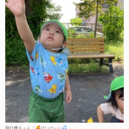
飛行機さ～ん
ばいば～い