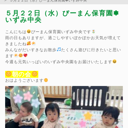
５月２２日（水）ぴーまん保育園✽いずみ中央
５月２２日（水）ぴーまん保育園✽
いずみ中央
こんにちは
ぴーまん保育園いずみ中央です
雨の日もありますが、過ごしやすいぽかぽかお天気が増えて
きましたね
みんながだいすきなお散歩
たくさん遊びに行きたいと思い
ます
今週も元気いっぱいのいずみ中央園をお届けいたします
朝の会
おはようございます