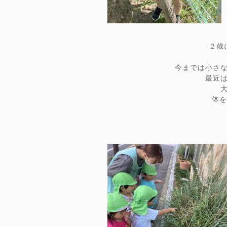
２歳
今までは小さ
最近
体