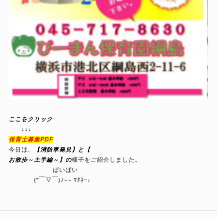
ここをクリック
↓↓↓
保育士募集PDF
今日は、
【消防車発見】と【
お散歩～土手編～】の
様子をご紹介しました。
ばいばい
(*￣▽￣)ﾉ~~ ﾏﾀﾈｰ♪