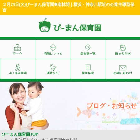
２月24日(火)ぴーまん保育園✽南林間 | 横浜・神奈川駅近の企業主導型保
育
ブログ・お知らせ
ぴーまん保育園TOP