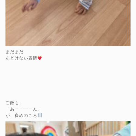
まだまだ
あどけない表情
ご飯も、
「あーーーーん」
が、多めのころ