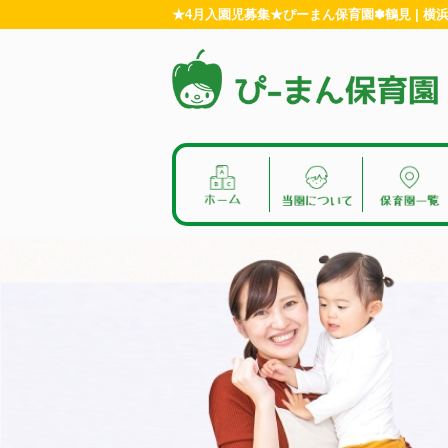
★4月入園児募集★ぴーまん保育園✽鶴見 | 