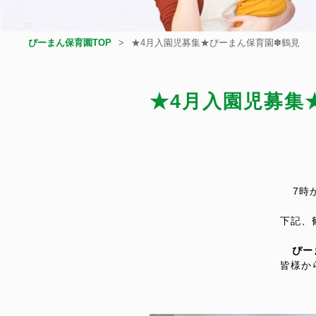
ぴーまん保育園TOP
★4月入園児募集★ぴーまん保育園✽鶴見
★4月入園児募集
7時
下記、
ぴー
皆様か