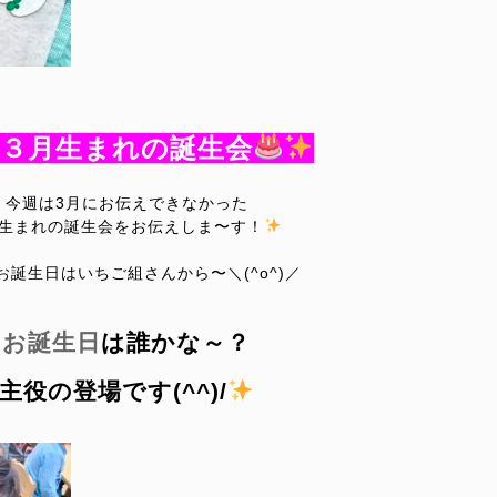
３月生まれの誕生会
今週は3月にお伝えできなかった
生まれ
の
誕生会をお伝えしま〜す！
お誕生日はいちご組さんから
〜＼(^o^)／
お誕生日
は誰かな
～？
主役の登場です(^^)/