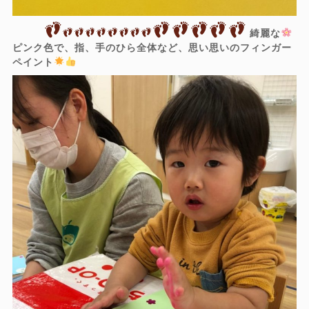
綺麗な
ピンク色で、指、手のひら全体など、思い思いのフィンガー
ペイント