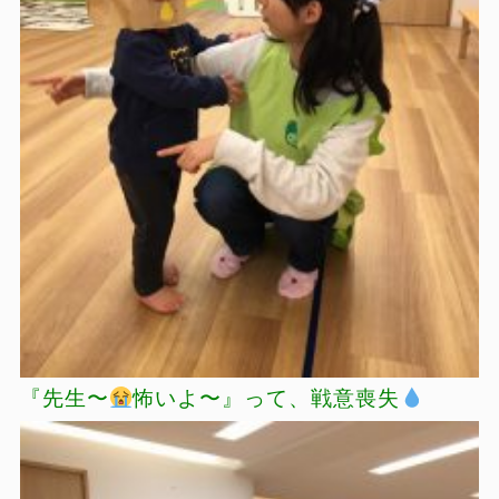
『先生〜
怖いよ〜』って、戦意喪失