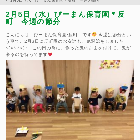
2月5日（水）ぴーまん保育園＊反町 今週の節分
2月5日（水）ぴーまん保育園＊反
町 今週の節分
こんにちは ぴーまん保育園•反町 です
今週は節分とい
う事で、2月3日に反町園のお友達も、鬼退治をしました
٩(๑❛ᴗ❛๑)۶ この日の為に、作った鬼のお面を付けて、鬼が
来るのを待ってます