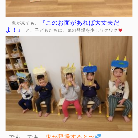
『このお面があれば大丈夫だ
鬼が来ても、
よ！』
と、子どもたちは、鬼の登場を少しワクワク
でも、でも、
鬼が登場すると〜