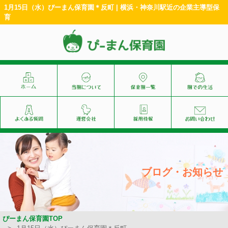
1月15日（水）ぴーまん保育園＊反町 | 横浜・神奈川駅近の企業主導型保
育
ブログ・お知らせ
ぴーまん保育園TOP