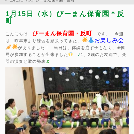
1月15日（水）ぴーまん保育園＊反町
1月15日（水）ぴーまん保育園＊反
町
ぴーまん保育園・反町
こんにちは
です。 今週
お楽しみ会
は、昨年末より練習を頑張ってきた、
がありました！ 当日は、体調を崩す子もなく、全園
♪
児が参加することが出来ました
1、2歳のお友達で、楽
♬
器の演奏と歌の発表