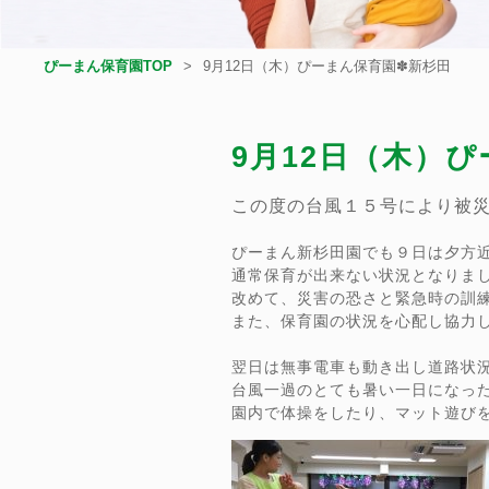
ぴーまん保育園TOP
9月12日（木）ぴーまん保育園✽新杉田
9月12日（木）
この度の台風１５号により被
ぴーまん新杉田園でも９日は夕方
通常保育が出来ない状況となりま
改めて、災害の恐さと緊急時の訓
また、保育園の状況を心配し協力
翌日は無事電車も動き出し道路状
台風一過のとても暑い一日になっ
園内で体操をしたり、マット遊び