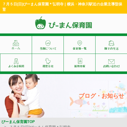
７月５日(日)ぴーまん保育園＊弘明寺 | 横浜・神奈川駅近の企業主導型保
育
ブログ・お知らせ
ぴーまん保育園TOP