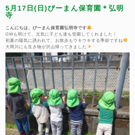
5月17日(日)ぴーまん保育園＊弘明
寺
こんにちは、ぴーまん保育園弘明寺です
GWも明けて、元気に子ども達も登園してくれました！
初夏の陽気に誘われて、お散歩もウキウキする季節ですね
大岡川にも生き物が沢山帰ってきました