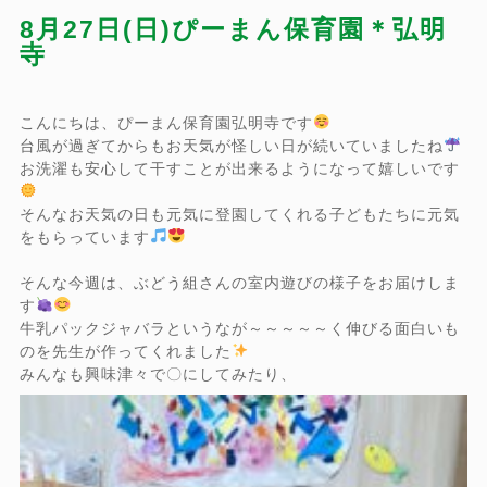
8月27日(日)ぴーまん保育園＊弘明
寺
こんにちは、ぴーまん保育園弘明寺です
台風が過ぎてからもお天気が怪しい日が続いていましたね
お洗濯も安心して干すことが出来るようになって嬉しいです
そんなお天気の日も元気に登園してくれる子どもたちに元気
をもらっています
そんな今週は、ぶどう組さんの室内遊びの様子をお届けしま
す
牛乳パックジャバラというなが～～～～～く伸びる面白いも
のを先生が作ってくれました
みんなも興味津々で〇にしてみたり、