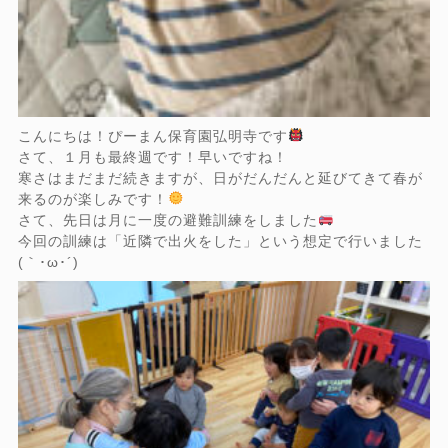
こんにちは！ぴーまん保育園弘明寺です
さて、１月も最終週です！早いですね！
寒さはまだまだ続きますが、日がだんだんと延びてきて春が
来るのが楽しみです！
さて、先日は月に一度の避難訓練をしました
今回の訓練は「近隣で出火をした」という想定で行いました
(｀･ω･´)ゞ