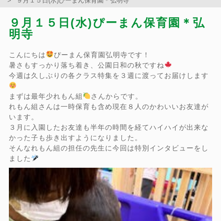
９月１５日(水)ぴーまん保育園＊弘明寺
９月１５日(水)ぴーまん保育園＊弘
明寺
こんにちは
ぴーまん保育園弘明寺です！
暑さもすっかり落ち着き、公園日和の秋ですね
今週は久しぶりの各クラス特集を３週に渡ってお届けします
まずは最年少れもん組
さんからです。
れもん組さんは一時保育も含め現在８人のかわいいお友達が
います。
３月に入園したお友達も半年の時間を経てハイハイが出来な
かった子も歩き出すようになりました。
そんなれもん組の担任の先生に今回は特別インタビューをし
ました