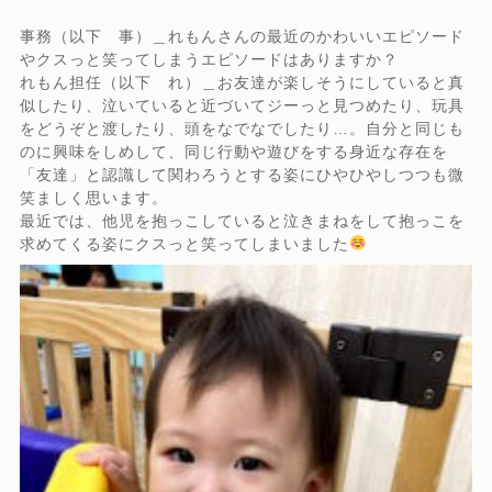
事務（以下 事）＿れもんさんの最近のかわいいエピソード
やクスっと笑ってしまうエピソードはありますか？
れもん担任（以下 れ）＿お友達が楽しそうにしていると真
似したり、泣いていると近づいてジーっと見つめたり、玩具
をどうぞと渡したり、頭をなでなでしたり…。自分と同じも
のに興味をしめして、同じ行動や遊びをする身近な存在を
「友達」と認識して関わろうとする姿にひやひやしつつも微
笑ましく思います。
最近では、他児を抱っこしていると泣きまねをして抱っこを
求めてくる姿にクスっと笑ってしまいました