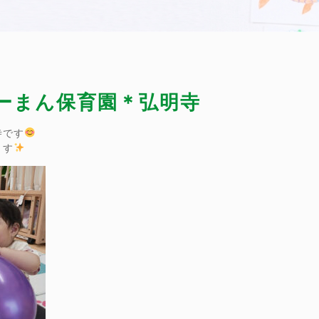
ぴーまん保育園＊弘明寺
寺です
ます