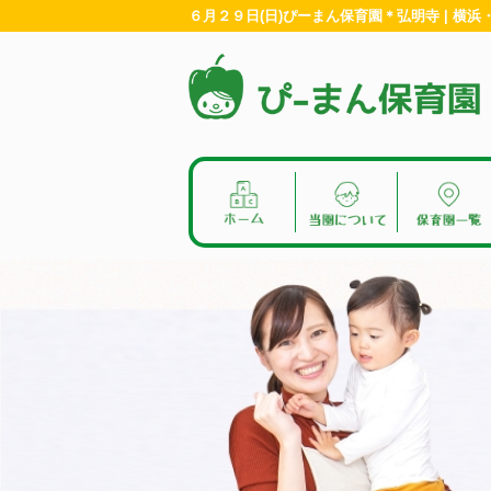
６月２９日(日)ぴーまん保育園＊弘明寺 | 横