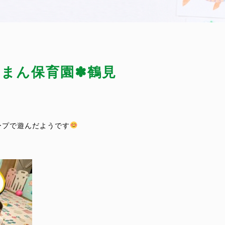
ーまん保育園✽鶴見
ープで遊んだようです