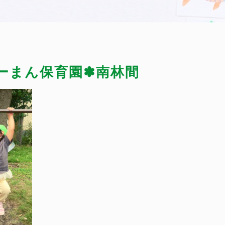
ぴーまん保育園✽南林間