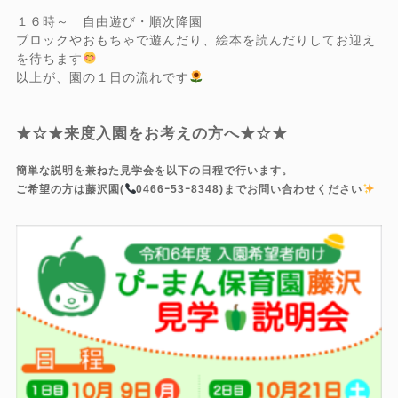
１６時～ 自由遊び・順次降園
ブロックやおもちゃで遊んだり、絵本を読んだりしてお迎え
を待ちます
以上が、園の１日の流れです
★☆★来度入園をお考えの方へ★☆★
簡単な説明を兼ねた見学会を以下の日程で行います。
ご希望の方は藤沢園(
0466ｰ53ｰ8348)までお問い合わせください