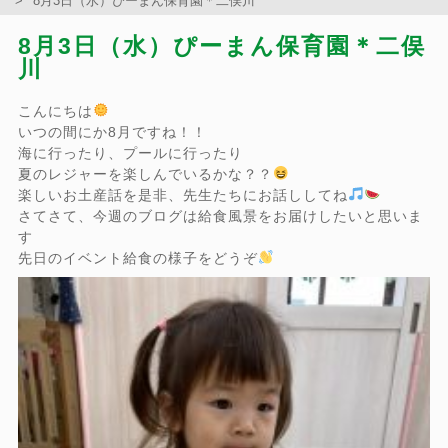
8月3日（水）ぴーまん保育園＊二俣川
8月3日（水）ぴーまん保育園＊二俣
川
こんにちは
いつの間にか8月ですね！！
海に行ったり、プールに行ったり
夏のレジャーを楽しんでいるかな？？
楽しいお土産話を是非、先生たちにお話ししてね
さてさて、今週のブログは給食風景をお届けしたいと思いま
す
先日のイベント給食の様子をどうぞ