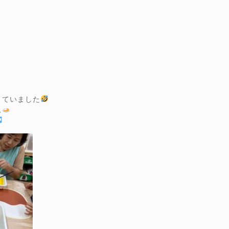
きていました
ス