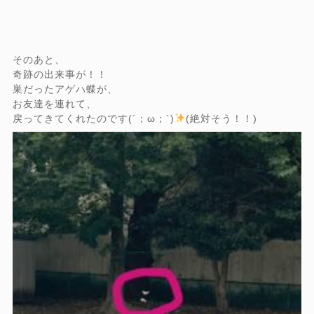
そのあと、
奇跡の出来事が！！
巣だったアゲハ蝶が、
お友達を連れて、
戻ってきてくれたのです(´；ω；`)
(絶対そう！！)