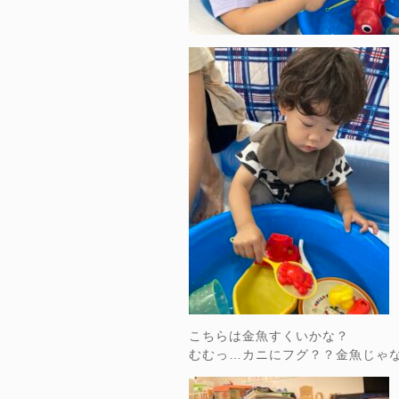
こちらは金魚すくいかな？
むむっ…カニにフグ？？金魚じゃ