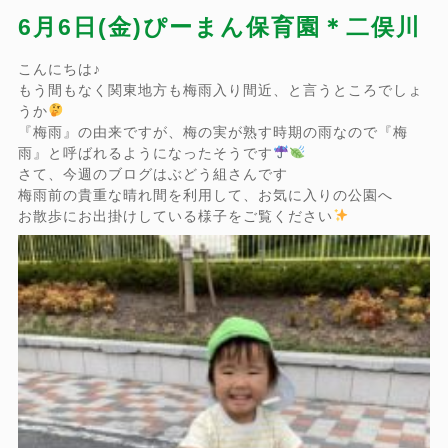
6月6日(金)ぴーまん保育園＊二俣川
こんにちは♪
もう間もなく関東地方も梅雨入り間近、と言うところでしょ
うか
『梅雨』の由来ですが、梅の実が熟す時期の雨なので『梅
雨』と呼ばれるようになったそうです
さて、今週のブログはぶどう組さんです
梅雨前の貴重な晴れ間を利用して、お気に入りの公園へ
お散歩にお出掛けしている様子をご覧ください