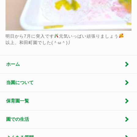
明日から7月に突入です
元気いっぱい頑張りましょう
以上、和田町園でした(＾ω＾)丿
ホーム
当園について
保育園一覧
園での生活