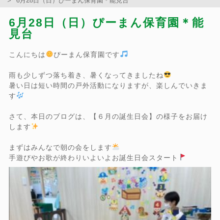
6月28日（日）ぴーまん保育園＊能見台
6月28日（日）ぴーまん保育園＊能
見台
こんにちは
ぴーまん保育園です
雨も少しずつ落ち着き、暑くなってきましたね
暑い日は短い時間の戸外活動になりますが、楽しんでいきま
す
さて、本日のブログは、【６月の誕生日会】の様子をお届け
します
まずはみんなで朝の会をします
手遊びやお歌が終わりいよいよお誕生日会スタート