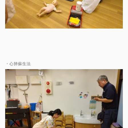
・心肺蘇生法