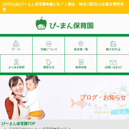
5月8日(金)ぴーまん保育園✽藤が丘＊ | 横浜・神奈川駅近の企業主導型保
育
ブログ・お知らせ
ぴーまん保育園TOP