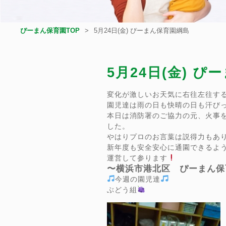
ぴーまん保育園TOP
5月24日(金) ぴーまん保育園綱島
5月24日(金) 
変化が激しいお天気に右往左往する
園児達は雨の日も快晴の日も汗び
本日は消防署のご協力の元、火事を
した。
やはりプロのお言葉は説得力もあ
新年度も安全安心に通園できるよ
運営して参ります
〜横浜市港北区 ぴーまん保
今週の園児達
ぶどう組