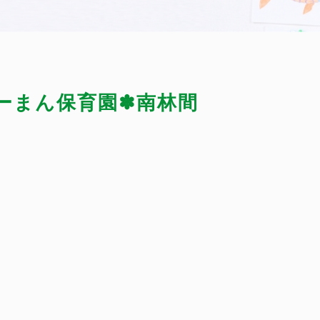
ぴーまん保育園✽南林間