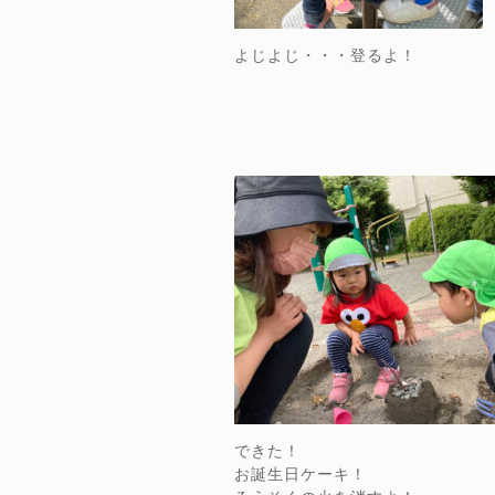
よじよじ・・・登るよ！
できた！
お誕生日ケーキ！