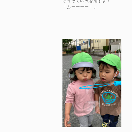
ろうそくの火を消すよ！
「ふーーーー！」