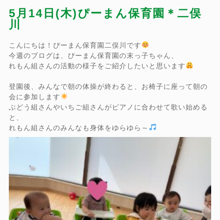
5月14日(木)ぴーまん保育園＊二俣
川
こんにちは！ぴーまん保育園二俣川です
今週のブログは、ぴーまん保育園の末っ子ちゃん、
れもん組さんの活動の様子をご紹介したいと思います
登園後、みんなで朝の体操が終わると、お椅子に座って朝の
会に参加します
ぶどう組さんやいちご組さんがピアノに合わせて歌い始める
と、
れもん組さんのみんなも身体をゆらゆら～