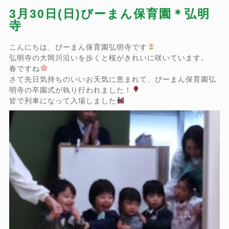
3月30日(日)ぴーまん保育園＊弘明
寺
こんにちは、ぴーまん保育園弘明寺です
弘明寺の大岡川沿いを歩くと桜がきれいに咲いています。
春ですね
さて先日気持ちのいいお天気に恵まれて、ぴーまん保育園弘
明寺の卒園式が執り行われました！
皆で列車になって入場しました