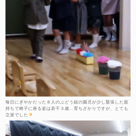
毎日にぎやかだった８人のぶどう組の園児が少し緊張した面
持ちで椅子に座る姿は若干３歳…育ちざかりですが、とても
立派でした