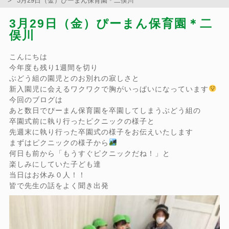
3月29日（金）ぴーまん保育園＊二俣川
3月29日（金）ぴーまん保育園＊二
俣川
こんにちは
今年度も残り1週間を切り
ぶどう組の園児とのお別れの寂しさと
新入園児に会えるワクワクで胸がいっぱいになっています
今回のブログは
あと数日でぴーまん保育園を卒園してしまうぶどう組の
卒園式前に執り行ったピクニックの様子と
先週末に執り行った卒園式の様子をお伝えいたします
まずはピクニックの様子から
何日も前から「もうすぐピクニックだね！」と
楽しみにしていた子ども達
当日はお休み０人！！
皆で先生の話をよく聞き出発