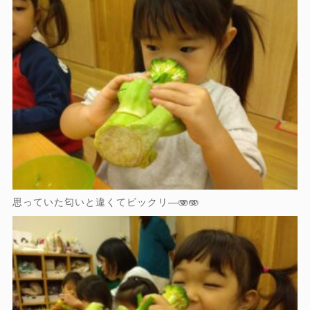
思っていた匂いと違くてビックリ―🫨🫨