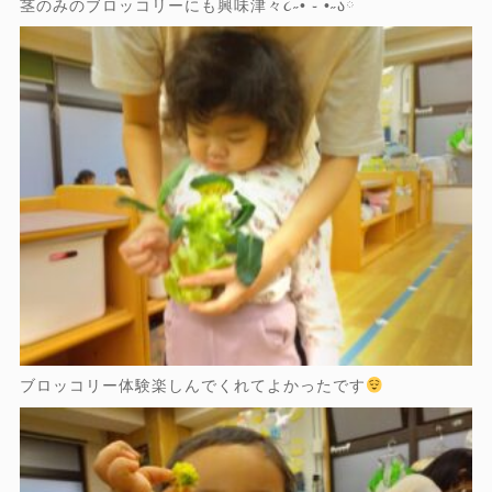
茎のみのブロッコリーにも興味津々૮˶• ֊ •˶აྀི
ブロッコリー体験楽しんでくれてよかったです