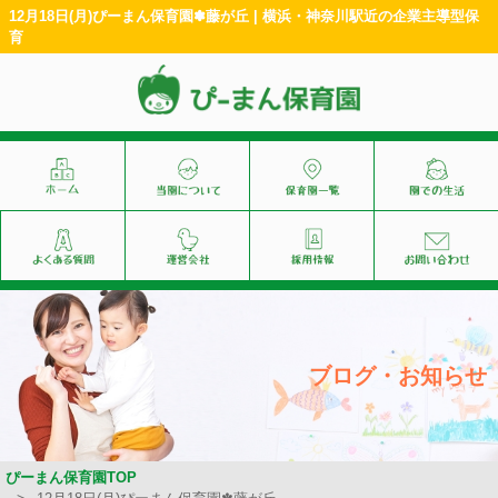
12月18日(月)ぴーまん保育園✽藤が丘 | 横浜・神奈川駅近の企業主導型保
育
ブログ・お知らせ
ぴーまん保育園TOP