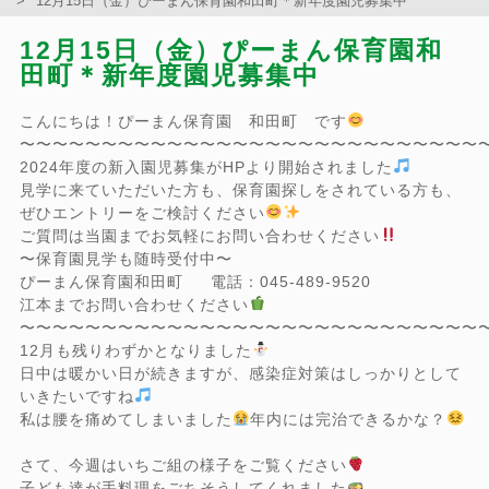
12月15日（金）ぴーまん保育園和田町＊新年度園児募集中
12月15日（金）ぴーまん保育園和
田町＊新年度園児募集中
こんにちは！ぴーまん保育園 和田町 です
〜〜〜〜〜〜〜〜〜〜〜〜〜〜〜〜〜〜〜〜〜〜〜〜〜〜〜〜
2024年度の新入園児募集がHPより開始されました
見学に来ていただいた方も、保育園探しをされている方も、
ぜひエントリーをご検討ください
ご質問は当園までお気軽にお問い合わせください
〜保育園見学も随時受付中〜
ぴーまん保育園和田町 電話：045-489-9520
江本までお問い合わせください
〜〜〜〜〜〜〜〜〜〜〜〜〜〜〜〜〜〜〜〜〜〜〜〜〜〜〜〜
12月も残りわずかとなりました
日中は暖かい日が続きますが、感染症対策はしっかりとして
いきたいですね
私は腰を痛めてしまいました
年内には完治できるかな？
さて、今週はいちご組の様子をご覧ください
子ども達が手料理をごちそうしてくれました