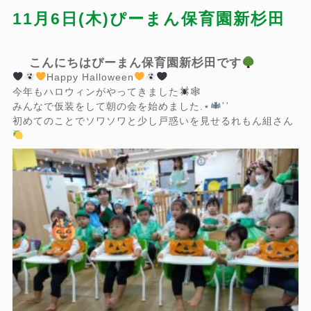
11月6日(木)ぴーまん保育園新杉田
こんにちはぴーまん保育園新杉田です
Happy Halloween
今年もハロウィンがやってきました
🕸︎
みんなで仮装をして朝の会を始めました
.
⋆
ʾʾ
初めてのことでソワソワと少し戸惑いを見せるれもん組さん