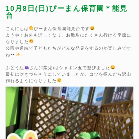
10月8日(日)ぴーまん保育園＊能見
台
こんにちは
ぴーまん保育園能見台です
ようやくお外も涼しくなり、お散歩にたくさん行ける季節に
なりました
公園や道端で子どもたちがどんな発見をするのか楽しみです
ね
ぶどう組
さん(2歳児)はシャボン玉で遊びました
最初は吹きづらそうにしていましたが、コツを掴んだら沢山
作れるようになりました